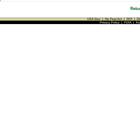
Retu
USA Gov
|
No Fear Act
|
DOI
|
Di
Privacy Policy
|
FOIA
|
Ki