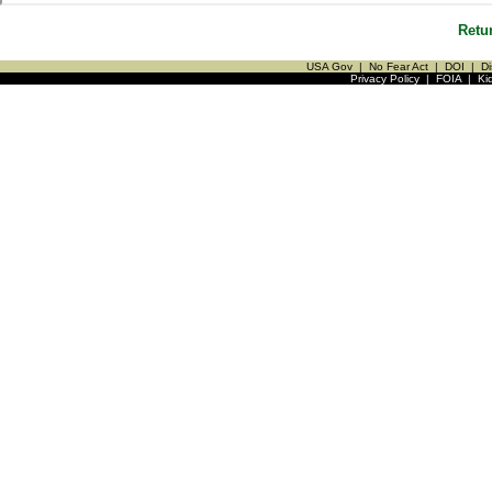
Retu
USA Gov
|
No Fear Act
|
DOI
|
Di
Privacy Policy
|
FOIA
|
Ki