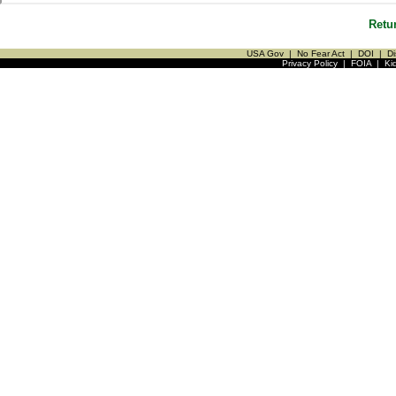
Retu
USA Gov
|
No Fear Act
|
DOI
|
Di
Privacy Policy
|
FOIA
|
Ki