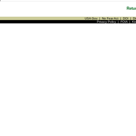
Retu
USA Gov
|
No Fear Act
|
DOI
|
Di
Privacy Policy
|
FOIA
|
Ki