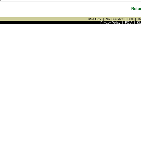
Retu
USA Gov
|
No Fear Act
|
DOI
|
Di
Privacy Policy
|
FOIA
|
Ki