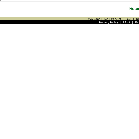
Retu
USA Gov
|
No Fear Act
|
DOI
|
Di
Privacy Policy
|
FOIA
|
Ki