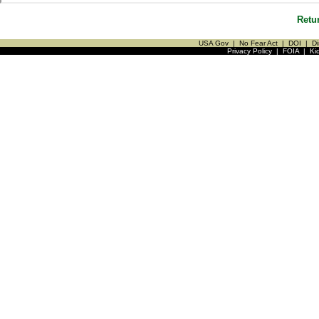
Retu
USA Gov
|
No Fear Act
|
DOI
|
Di
Privacy Policy
|
FOIA
|
Ki