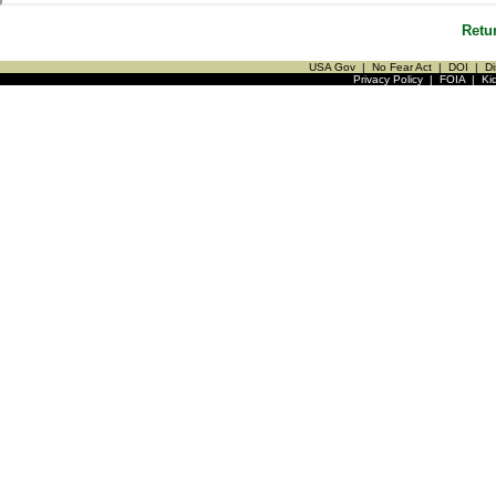
Retu
USA Gov
|
No Fear Act
|
DOI
|
Di
Privacy Policy
|
FOIA
|
Ki