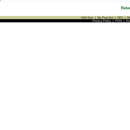
Retu
USA Gov
|
No Fear Act
|
DOI
|
Di
Privacy Policy
|
FOIA
|
Ki