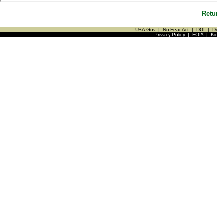
Retu
USA Gov
|
No Fear Act
|
DOI
|
Di
Privacy Policy
|
FOIA
|
Ki