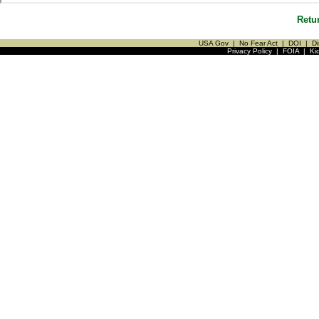
Retu
USA Gov
|
No Fear Act
|
DOI
|
Di
Privacy Policy
|
FOIA
|
Ki