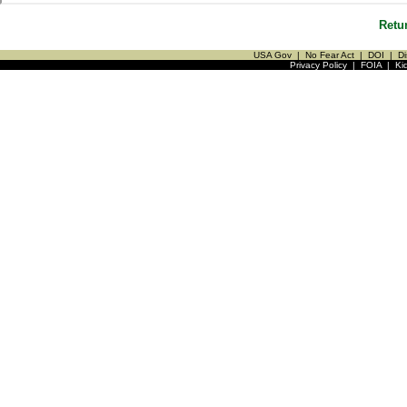
Retu
USA Gov
|
No Fear Act
|
DOI
|
Di
Privacy Policy
|
FOIA
|
Ki