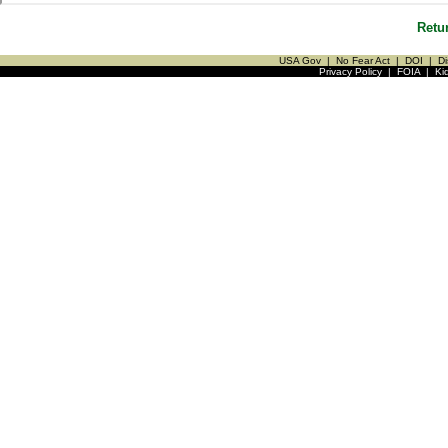
Retu
USA Gov
|
No Fear Act
|
DOI
|
Di
Privacy Policy
|
FOIA
|
Ki