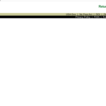
Retu
USA Gov
|
No Fear Act
|
DOI
|
Di
Privacy Policy
|
FOIA
|
Ki