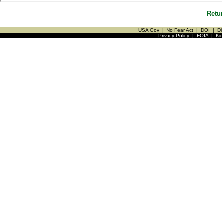
Retu
USA Gov
|
No Fear Act
|
DOI
|
Di
Privacy Policy
|
FOIA
|
Ki