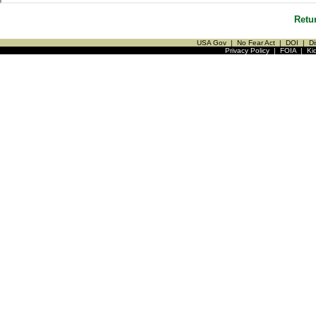
Retu
USA Gov
|
No Fear Act
|
DOI
|
Di
Privacy Policy
|
FOIA
|
Ki