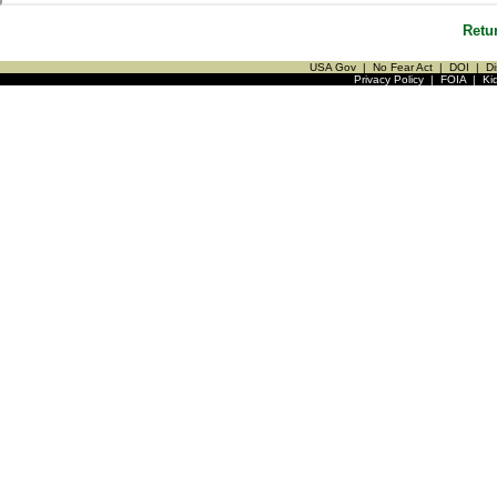
Retu
USA Gov
|
No Fear Act
|
DOI
|
Di
Privacy Policy
|
FOIA
|
Ki