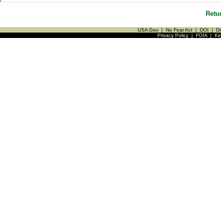
Retu
USA Gov
|
No Fear Act
|
DOI
|
Di
Privacy Policy
|
FOIA
|
Ki