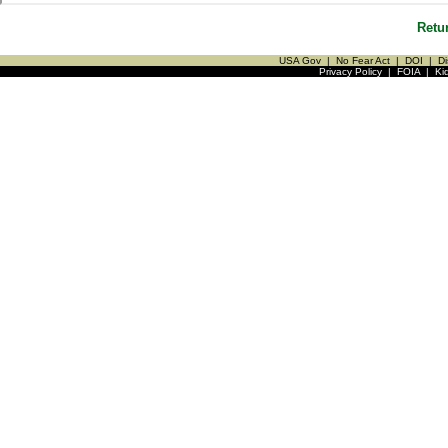
Retu
USA Gov
|
No Fear Act
|
DOI
|
Di
Privacy Policy
|
FOIA
|
Ki