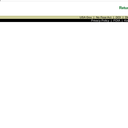
Retu
USA Gov
|
No Fear Act
|
DOI
|
Di
Privacy Policy
|
FOIA
|
Ki