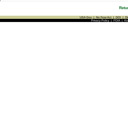
Retu
USA Gov
|
No Fear Act
|
DOI
|
Di
Privacy Policy
|
FOIA
|
Ki