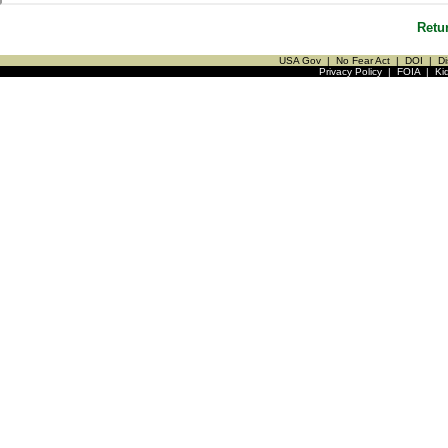
Retu
USA Gov
|
No Fear Act
|
DOI
|
Di
Privacy Policy
|
FOIA
|
Ki