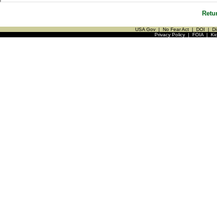
Retu
USA Gov
|
No Fear Act
|
DOI
|
Di
Privacy Policy
|
FOIA
|
Ki