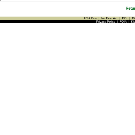
Retu
USA Gov
|
No Fear Act
|
DOI
|
Di
Privacy Policy
|
FOIA
|
Ki