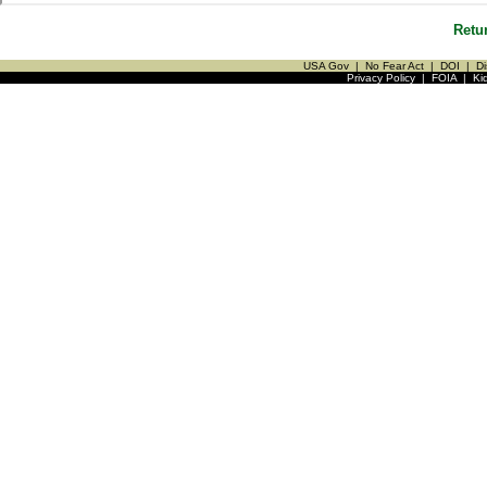
Retu
USA Gov
|
No Fear Act
|
DOI
|
Di
Privacy Policy
|
FOIA
|
Ki