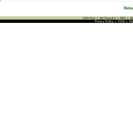
Retu
USA Gov
|
No Fear Act
|
DOI
|
Di
Privacy Policy
|
FOIA
|
Ki