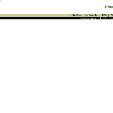
Retu
USA Gov
|
No Fear Act
|
DOI
|
Di
Privacy Policy
|
FOIA
|
Ki