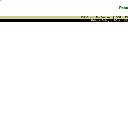
Retu
USA Gov
|
No Fear Act
|
DOI
|
Di
Privacy Policy
|
FOIA
|
Ki