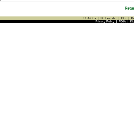
Retu
USA Gov
|
No Fear Act
|
DOI
|
Di
Privacy Policy
|
FOIA
|
Ki