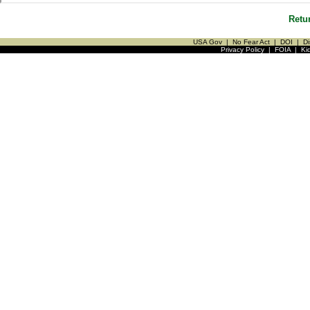
Retu
USA Gov
|
No Fear Act
|
DOI
|
Di
Privacy Policy
|
FOIA
|
Ki