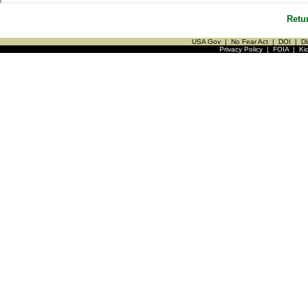
Retu
USA Gov
|
No Fear Act
|
DOI
|
Di
Privacy Policy
|
FOIA
|
Ki