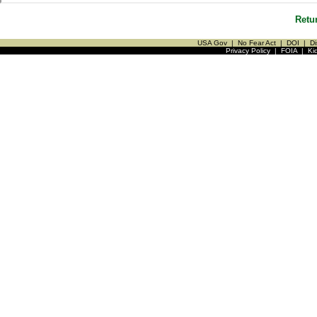
Retu
USA Gov
|
No Fear Act
|
DOI
|
Di
Privacy Policy
|
FOIA
|
Ki