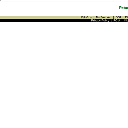
Retu
USA Gov
|
No Fear Act
|
DOI
|
Di
Privacy Policy
|
FOIA
|
Ki