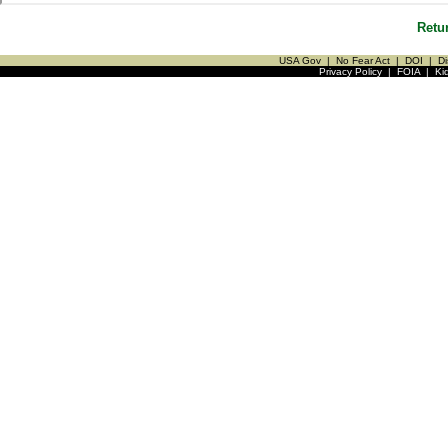
Retu
USA Gov
|
No Fear Act
|
DOI
|
Di
Privacy Policy
|
FOIA
|
Ki