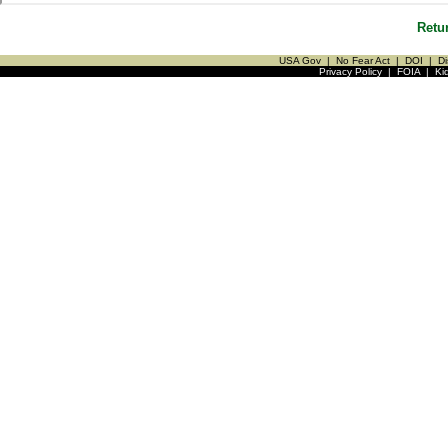
Retu
USA Gov
|
No Fear Act
|
DOI
|
Di
Privacy Policy
|
FOIA
|
Ki