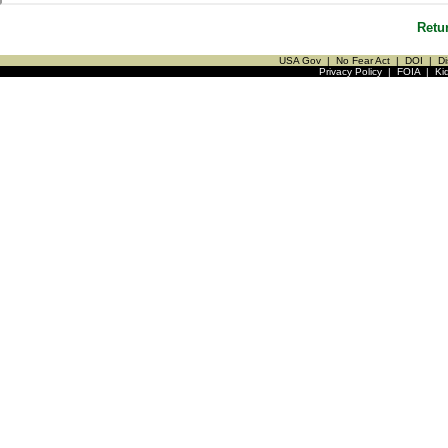
Retu
USA Gov
|
No Fear Act
|
DOI
|
Di
Privacy Policy
|
FOIA
|
Ki