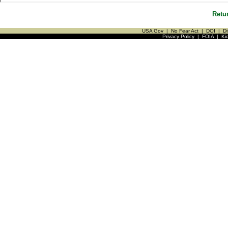
Retu
USA Gov
|
No Fear Act
|
DOI
|
Di
Privacy Policy
|
FOIA
|
Ki