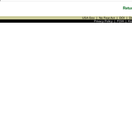
Retu
USA Gov
|
No Fear Act
|
DOI
|
Di
Privacy Policy
|
FOIA
|
Ki