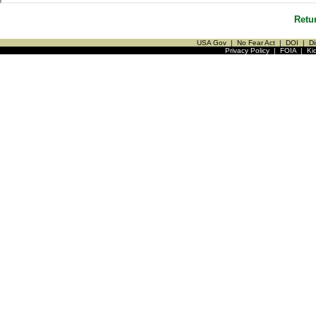
Retu
USA Gov
|
No Fear Act
|
DOI
|
Di
Privacy Policy
|
FOIA
|
Ki