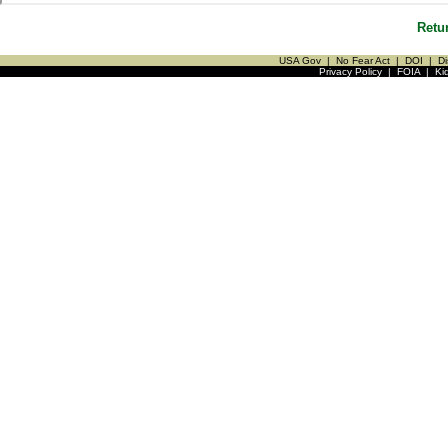
Retu
USA Gov
|
No Fear Act
|
DOI
|
Di
Privacy Policy
|
FOIA
|
Ki