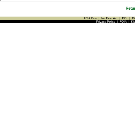
Retu
USA Gov
|
No Fear Act
|
DOI
|
Di
Privacy Policy
|
FOIA
|
Ki