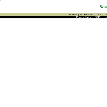
Retu
USA Gov
|
No Fear Act
|
DOI
|
Di
Privacy Policy
|
FOIA
|
Ki