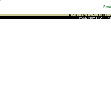
Retu
USA Gov
|
No Fear Act
|
DOI
|
Di
Privacy Policy
|
FOIA
|
Ki