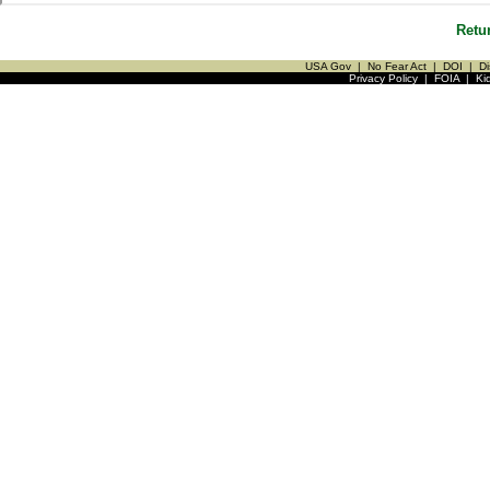
Retu
USA Gov
|
No Fear Act
|
DOI
|
Di
Privacy Policy
|
FOIA
|
Ki