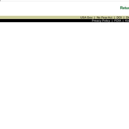
Retu
USA Gov
|
No Fear Act
|
DOI
|
Di
Privacy Policy
|
FOIA
|
Ki