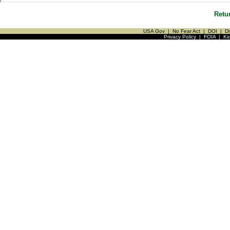
Retu
USA Gov
|
No Fear Act
|
DOI
|
Di
Privacy Policy
|
FOIA
|
Ki