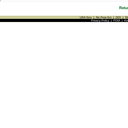
Retu
USA Gov
|
No Fear Act
|
DOI
|
Di
Privacy Policy
|
FOIA
|
Ki