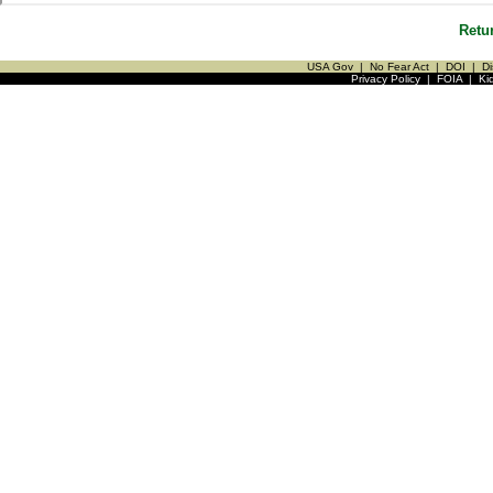
Retu
USA Gov
|
No Fear Act
|
DOI
|
Di
Privacy Policy
|
FOIA
|
Ki