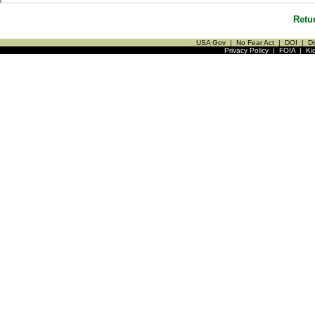
Retu
USA Gov
|
No Fear Act
|
DOI
|
Di
Privacy Policy
|
FOIA
|
Ki