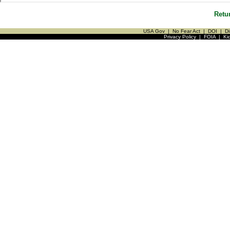
Retu
USA Gov
|
No Fear Act
|
DOI
|
Di
Privacy Policy
|
FOIA
|
Ki